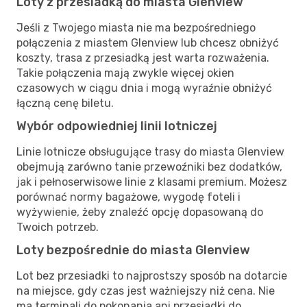
Loty z przesiadką do miasta Glenview
Jeśli z Twojego miasta nie ma bezpośredniego
połączenia z miastem Glenview lub chcesz obniżyć
koszty, trasa z przesiadką jest warta rozważenia.
Takie połączenia mają zwykle więcej okien
czasowych w ciągu dnia i mogą wyraźnie obniżyć
łączną cenę biletu.
Wybór odpowiedniej linii lotniczej
Linie lotnicze obsługujące trasy do miasta Glenview
obejmują zarówno tanie przewoźniki bez dodatków,
jak i pełnoserwisowe linie z klasami premium. Możesz
porównać normy bagażowe, wygodę foteli i
wyżywienie, żeby znaleźć opcję dopasowaną do
Twoich potrzeb.
Loty bezpośrednie do miasta Glenview
Lot bez przesiadki to najprostszy sposób na dotarcie
na miejsce, gdy czas jest ważniejszy niż cena. Nie
ma terminali do pokonania ani przesiadki do