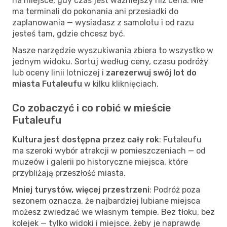
na miejsce, gdy czas jest ważniejszy niż cena. Nie
ma terminali do pokonania ani przesiadki do
zaplanowania — wysiadasz z samolotu i od razu
jesteś tam, gdzie chcesz być.
Nasze narzędzie wyszukiwania zbiera to wszystko w
jednym widoku. Sortuj według ceny, czasu podróży
lub oceny linii lotniczej i
zarezerwuj swój lot do
miasta Futaleufu
w kilku kliknięciach.
Co zobaczyć i co robić w mieście
Futaleufu
Kultura jest dostępna przez cały rok
: Futaleufu
ma szeroki wybór atrakcji w pomieszczeniach — od
muzeów i galerii po historyczne miejsca, które
przybliżają przeszłość miasta.
Mniej turystów, więcej przestrzeni
: Podróż poza
sezonem oznacza, że najbardziej lubiane miejsca
możesz zwiedzać we własnym tempie. Bez tłoku, bez
kolejek — tylko widoki i miejsce, żeby je naprawdę