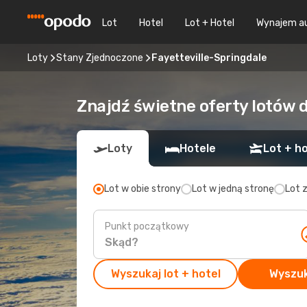
Lot
Hotel
Lot + Hotel
Wynajem a
Loty
Stany Zjednoczone
Fayetteville-Springdale
Znajdź świetne oferty lotów 
Loty
Hotele
Lot + ho
Lot w obie strony
Lot w jedną stronę
Lot 
Punkt początkowy
Wyszukaj lot + hotel
Wyszuk