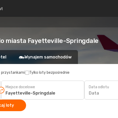
ut
do miasta Fayetteville-Springdale
tel
Wynajem samochodów
z przystankami
Tylko loty bezpośrednie
Miejsce docelowe
Data odlotu
Data
aj loty