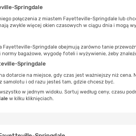
ville-Springdale
iego połączenia z miastem Fayetteville-Springdale lub chce
mają zwykle więcej okien czasowych w ciągu dnia i mogą wy
ta Fayetteville-Springdale obejmują zarówno tanie przewoźn
ć normy bagażowe, wygodę foteli i wyżywienie, żeby znale
eville-Springdale
na dotarcie na miejsce, gdy czas jest ważniejszy niż cena. 
 samolotu i od razu jesteś tam, gdzie chcesz być.
szystko w jednym widoku. Sortuj według ceny, czasu podróży
dale
w kilku kliknięciach.
Fayetteville-Springdale