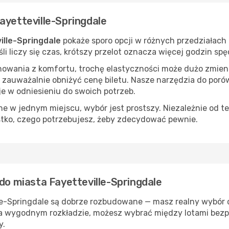
ayetteville-Springdale
ille-Springdale
pokaże sporo opcji w różnych przedziałach
eśli liczy się czas, krótszy przelot oznacza więcej godzin s
nowania z komfortu, trochę elastyczności może dużo zmieni
 zauważalnie obniżyć cenę biletu. Nasze narzędzia do por
je w odniesieniu do swoich potrzeb.
 w jednym miejscu, wybór jest prostszy. Niezależnie od te
stko, czego potrzebujesz, żeby zdecydować pewnie.
 do miasta Fayetteville-Springdale
le-Springdale są dobrze rozbudowane — masz realny wybór c
 na wygodnym rozkładzie, możesz wybrać między lotami bezp
y.