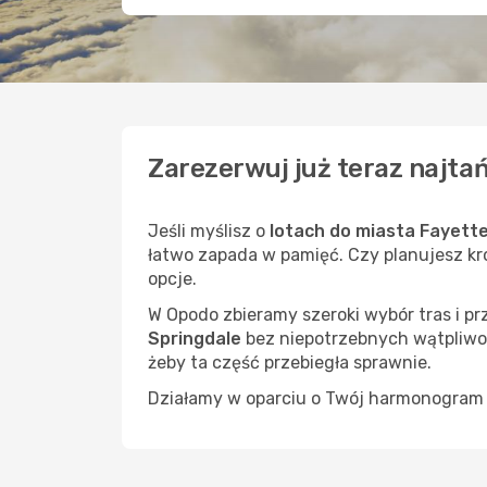
Zarezerwuj już teraz najtań
Jeśli myślisz o
lotach do miasta Fayette
łatwo zapada w pamięć. Czy planujesz kró
opcje.
W Opodo zbieramy szeroki wybór tras i p
Springdale
bez niepotrzebnych wątpliwośc
żeby ta część przebiegła sprawnie.
Działamy w oparciu o Twój harmonogram i