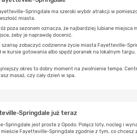
Fayetteville-Springdale ma szeroki wybór atrakcji w pomiesz
zeszłość miasta.
róż poza sezonem oznacza, że najbardziej lubiane miejsca
ejsce, żeby je naprawdę docenić.
e szansę zobaczyć codzienne życie miasta Fayetteville-Sprin
w kursie gotowania albo spędź poranek na lokalnym targu.
ojniejszy okres to dobry moment na zwolnienie tempa. Centr
rasz masaż, czy cały dzień w spa.
eville-Springdale już teraz
e-Springdale jest proste z Opodo. Połącz loty, nocleg i wy
 mieście Fayetteville-Springdale zgodnie z tym, co chcesz 