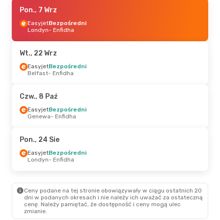
Czw., 10 Wrz
Pon., 7 Wrz
- Śr., 16 Wrz
Easyjet
Easyjet
Bezpośredni
Bezpośredni
Londyn
Londyn
- Enfidha
- Enfidha
Easyjet
Bezpośredni
Enfidha
- Londyn
Wt., 22 Wrz
Śr., 30 Wrz
Easyjet
Bezpośredni
- Śr., 7 Paź
Belfast
- Enfidha
Easyjet
Bezpośredni
Bazylea
- Enfidha
Easyjet
Bezpośredni
Czw., 8 Paź
Enfidha
- Bazylea
Easyjet
Bezpośredni
Genewa
- Enfidha
Sob., 24 Paź
- Sob., 31 Paź
Easyjet
Bezpośredni
Pon., 24 Sie
Belfast
- Enfidha
Easyjet
Bezpośredni
Easyjet
Bezpośredni
Enfidha
- Belfast
Londyn
- Enfidha
Czw., 17 Wrz
- Pon., 21 Wrz
Ceny podane na tej stronie obowiązywały w ciągu ostatnich 20
Enter Air
Bezpośredni
dni w podanych okresach i nie należy ich uważać za ostateczną
Katowice
- Enfidha
cenę. Należy pamiętać, że dostępność i ceny mogą ulec
Enter Air
Bezpośredni
zmianie.
Enfidha
- Katowice