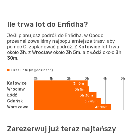
Ile trwa lot do Enfidha?
Jeśli planujesz podróż do Enfidha, w Opodo
przeanalizowaliśmy najpopularniejsze trasy, aby
pomóc Ci zaplanować podróż. Z
Katowice
lot trwa
około
3h
; z
Wrocław
około
3h 5m
; a z
Łódź
około
3h
30m
.
Czas Lotu (w godzinach)
0h
1h
2h
3h
4h
5h
Katowice
3h 0m
Wrocław
3h 5m
Łódź
3h 30m
Gdańsk
3h 45m
Warszawa
4h 18m
Zarezerwuj już teraz najtańszy