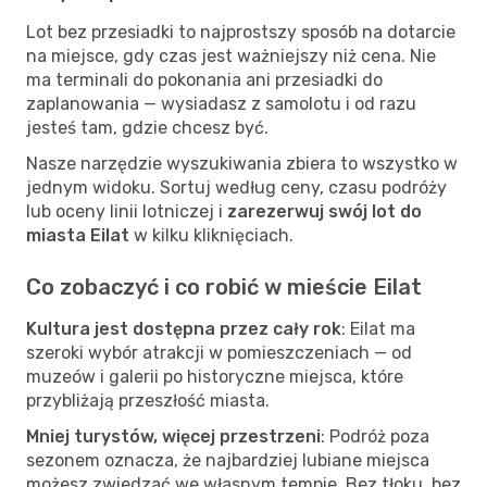
Lot bez przesiadki to najprostszy sposób na dotarcie
na miejsce, gdy czas jest ważniejszy niż cena. Nie
ma terminali do pokonania ani przesiadki do
zaplanowania — wysiadasz z samolotu i od razu
jesteś tam, gdzie chcesz być.
Nasze narzędzie wyszukiwania zbiera to wszystko w
jednym widoku. Sortuj według ceny, czasu podróży
lub oceny linii lotniczej i
zarezerwuj swój lot do
miasta Eilat
w kilku kliknięciach.
Co zobaczyć i co robić w mieście Eilat
Kultura jest dostępna przez cały rok
: Eilat ma
szeroki wybór atrakcji w pomieszczeniach — od
muzeów i galerii po historyczne miejsca, które
przybliżają przeszłość miasta.
Mniej turystów, więcej przestrzeni
: Podróż poza
sezonem oznacza, że najbardziej lubiane miejsca
możesz zwiedzać we własnym tempie. Bez tłoku, bez