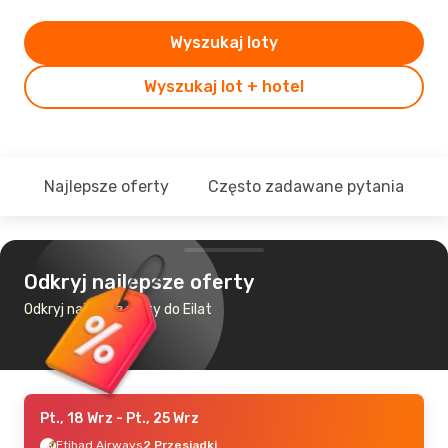
Wyszukaj loty
Wyszukaj lot + hotel
Najlepsze oferty
Często zadawane pytania
Odkryj najlepsze oferty
Odkryj najtańsze loty do Eilat
Pt., 18 Wrz
- Pt., 25 Wrz
Etihad Airways
2 Przesiadki