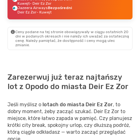
Kuwejt
- Deir Ez Zor
Jazeera Airways
Bezpośredni
Deir Ez Zor
- Kuwejt
Ceny podane na tej stronie obowiązywały w ciągu ostatnich 20
dni w podanych okresach i nie należy ich uważać za ostateczną
cenę. Należy pamiętać, że dostępność i ceny mogą ulec
zmianie.
Zarezerwuj już teraz najtańszy
lot z Opodo do miasta Deir Ez Zor
Jeśli myślisz o
lotach do miasta Deir Ez Zor
, to
dobry moment, żeby zacząć szukać. Deir Ez Zor to
miejsce, które łatwo zapada w pamięć. Czy planujesz
krótki city break, spokojny urlop, czy dłuższą podróż,
którą ciągle odkładasz — warto zacząć przeglądać
opcje.