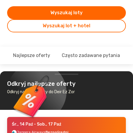
Wyszukaj loty
Wyszukaj lot + hotel
Najlepsze oferty
Często zadawane pytania
Odkryj najlepsze oferty
Odkryj najtańsze loty do Deir Ez Zor
Śr., 14 Paź
- Sob., 17 Paź
Jazeera Airways
Bezpośredni