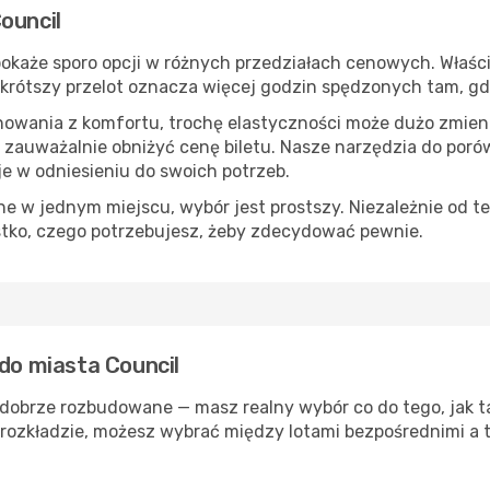
ouncil
okaże sporo opcji w różnych przedziałach cenowych. Właści
s, krótszy przelot oznacza więcej godzin spędzonych tam, g
nowania z komfortu, trochę elastyczności może dużo zmieni
 zauważalnie obniżyć cenę biletu. Nasze narzędzia do por
je w odniesieniu do swoich potrzeb.
 w jednym miejscu, wybór jest prostszy. Niezależnie od te
stko, czego potrzebujesz, żeby zdecydować pewnie.
 do miasta Council
 dobrze rozbudowane — masz realny wybór co do tego, jak t
rozkładzie, możesz wybrać między lotami bezpośrednimi a t