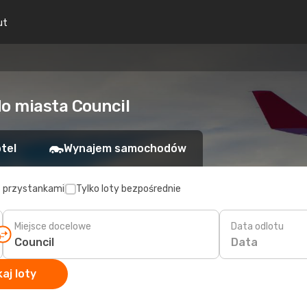
ut
do miasta Council
tel
Wynajem samochodów
z przystankami
Tylko loty bezpośrednie
Miejsce docelowe
Data odlotu
Data
aj loty