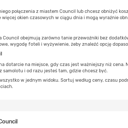
iego połączenia z miastem Council lub chcesz obniżyć koszt
 więcej okien czasowych w ciągu dnia i mogą wyraźnie obni
ta Council obejmują zarówno tanie przewoźniki bez dodatków,
e, wygodę foteli i wyżywienie, żeby znaleźć opcję dopas
l
na dotarcie na miejsce, gdy czas jest ważniejszy niż cena. 
 samolotu i od razu jesteś tam, gdzie chcesz być.
szystko w jednym widoku. Sortuj według ceny, czasu podróży
ęciach.
Council