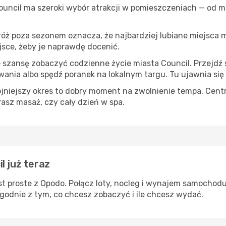
Council ma szeroki wybór atrakcji w pomieszczeniach — od mu
róż poza sezonem oznacza, że najbardziej lubiane miejsca
ejsce, żeby je naprawdę docenić.
e szansę zobaczyć codzienne życie miasta Council. Przejdź
wania albo spędź poranek na lokalnym targu. Tu ujawnia się
ojniejszy okres to dobry moment na zwolnienie tempa. Centr
rasz masaż, czy cały dzień w spa.
l już teraz
t proste z Opodo. Połącz loty, nocleg i wynajem samochodu
zgodnie z tym, co chcesz zobaczyć i ile chcesz wydać.