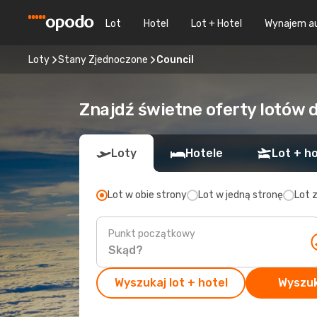
Lot
Hotel
Lot + Hotel
Wynajem a
Loty
Stany Zjednoczone
Council
Znajdź świetne oferty lotów 
Loty
Hotele
Lot + ho
Lot w obie strony
Lot w jedną stronę
Lot 
Punkt początkowy
Wyszukaj lot + hotel
Wyszuk