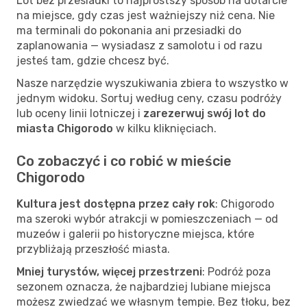
Lot bez przesiadki to najprostszy sposób na dotarcie
na miejsce, gdy czas jest ważniejszy niż cena. Nie
ma terminali do pokonania ani przesiadki do
zaplanowania — wysiadasz z samolotu i od razu
jesteś tam, gdzie chcesz być.
Nasze narzędzie wyszukiwania zbiera to wszystko w
jednym widoku. Sortuj według ceny, czasu podróży
lub oceny linii lotniczej i
zarezerwuj swój lot do
miasta Chigorodo
w kilku kliknięciach.
Co zobaczyć i co robić w mieście
Chigorodo
Kultura jest dostępna przez cały rok
: Chigorodo
ma szeroki wybór atrakcji w pomieszczeniach — od
muzeów i galerii po historyczne miejsca, które
przybliżają przeszłość miasta.
Mniej turystów, więcej przestrzeni
: Podróż poza
sezonem oznacza, że najbardziej lubiane miejsca
możesz zwiedzać we własnym tempie. Bez tłoku, bez