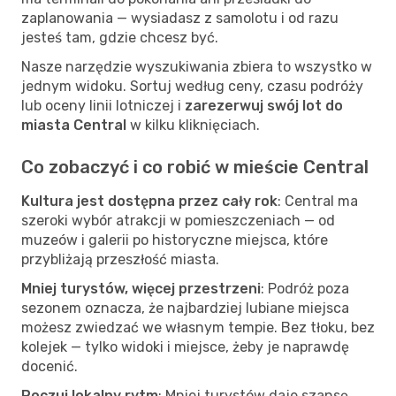
zaplanowania — wysiadasz z samolotu i od razu
jesteś tam, gdzie chcesz być.
Nasze narzędzie wyszukiwania zbiera to wszystko w
jednym widoku. Sortuj według ceny, czasu podróży
lub oceny linii lotniczej i
zarezerwuj swój lot do
miasta Central
w kilku kliknięciach.
Co zobaczyć i co robić w mieście Central
Kultura jest dostępna przez cały rok
: Central ma
szeroki wybór atrakcji w pomieszczeniach — od
muzeów i galerii po historyczne miejsca, które
przybliżają przeszłość miasta.
Mniej turystów, więcej przestrzeni
: Podróż poza
sezonem oznacza, że najbardziej lubiane miejsca
możesz zwiedzać we własnym tempie. Bez tłoku, bez
kolejek — tylko widoki i miejsce, żeby je naprawdę
docenić.
Poczuj lokalny rytm
: Mniej turystów daje szansę