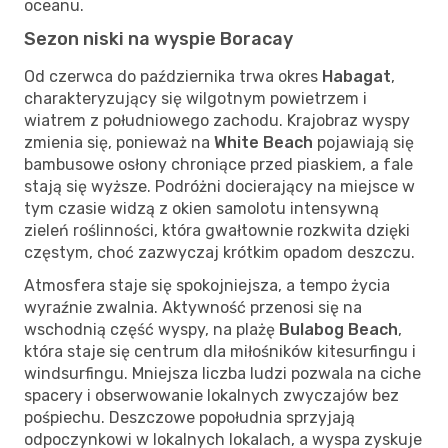
oceanu.
Sezon niski na wyspie Boracay
Od czerwca do października trwa okres
Habagat
,
charakteryzujący się wilgotnym powietrzem i
wiatrem z południowego zachodu. Krajobraz wyspy
zmienia się, ponieważ na
White Beach
pojawiają się
bambusowe osłony chroniące przed piaskiem, a fale
stają się wyższe. Podróżni docierający na miejsce w
tym czasie widzą z okien samolotu intensywną
zieleń roślinności, która gwałtownie rozkwita dzięki
częstym, choć zazwyczaj krótkim opadom deszczu.
Atmosfera staje się spokojniejsza, a tempo życia
wyraźnie zwalnia. Aktywność przenosi się na
wschodnią część wyspy, na plażę
Bulabog Beach
,
która staje się centrum dla miłośników kitesurfingu i
windsurfingu. Mniejsza liczba ludzi pozwala na ciche
spacery i obserwowanie lokalnych zwyczajów bez
pośpiechu. Deszczowe popołudnia sprzyjają
odpoczynkowi w lokalnych lokalach, a wyspa zyskuje