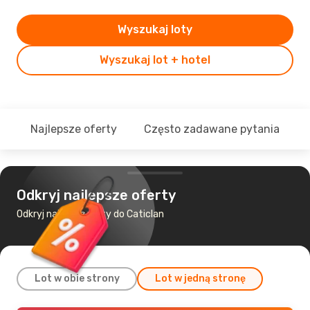
Wyszukaj loty
Wyszukaj lot + hotel
Najlepsze oferty
Często zadawane pytania
Odkryj najlepsze oferty
Odkryj najtańsze loty do Caticlan
Lot w obie strony
Lot w jedną stronę