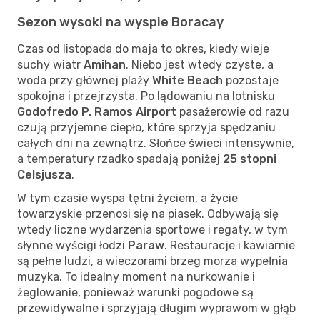
Sezon wysoki na wyspie Boracay
Czas od listopada do maja to okres, kiedy wieje
suchy wiatr
Amihan
. Niebo jest wtedy czyste, a
woda przy głównej plaży
White Beach
pozostaje
spokojna i przejrzysta. Po lądowaniu na lotnisku
Godofredo P. Ramos Airport
pasażerowie od razu
czują przyjemne ciepło, które sprzyja spędzaniu
całych dni na zewnątrz. Słońce świeci intensywnie,
a temperatury rzadko spadają poniżej
25 stopni
Celsjusza
.
W tym czasie wyspa tętni życiem, a życie
towarzyskie przenosi się na piasek. Odbywają się
wtedy liczne wydarzenia sportowe i regaty, w tym
słynne wyścigi łodzi
Paraw
. Restauracje i kawiarnie
są pełne ludzi, a wieczorami brzeg morza wypełnia
muzyka. To idealny moment na nurkowanie i
żeglowanie, ponieważ warunki pogodowe są
przewidywalne i sprzyjają długim wyprawom w głąb