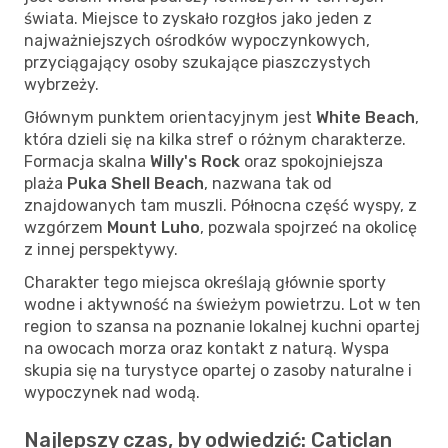
świata. Miejsce to zyskało rozgłos jako jeden z
najważniejszych ośrodków wypoczynkowych,
przyciągający osoby szukające piaszczystych
wybrzeży.
Głównym punktem orientacyjnym jest
White Beach
,
która dzieli się na kilka stref o różnym charakterze.
Formacja skalna
Willy's Rock
oraz spokojniejsza
plaża
Puka Shell Beach
, nazwana tak od
znajdowanych tam muszli. Północna część wyspy, z
wzgórzem
Mount Luho
, pozwala spojrzeć na okolicę
z innej perspektywy.
Charakter tego miejsca określają głównie sporty
wodne i aktywność na świeżym powietrzu. Lot w ten
region to szansa na poznanie lokalnej kuchni opartej
na owocach morza oraz kontakt z naturą. Wyspa
skupia się na turystyce opartej o zasoby naturalne i
wypoczynek nad wodą.
Najlepszy czas, by odwiedzić: Caticlan