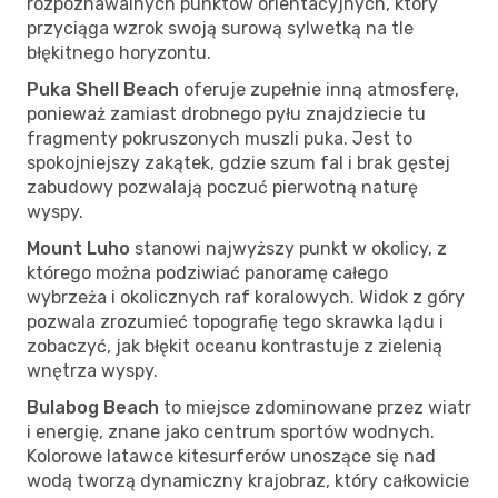
rozpoznawalnych punktów orientacyjnych, który
przyciąga wzrok swoją surową sylwetką na tle
błękitnego horyzontu.
Puka Shell Beach
oferuje zupełnie inną atmosferę,
ponieważ zamiast drobnego pyłu znajdziecie tu
fragmenty pokruszonych muszli puka. Jest to
spokojniejszy zakątek, gdzie szum fal i brak gęstej
zabudowy pozwalają poczuć pierwotną naturę
wyspy.
Mount Luho
stanowi najwyższy punkt w okolicy, z
którego można podziwiać panoramę całego
wybrzeża i okolicznych raf koralowych. Widok z góry
pozwala zrozumieć topografię tego skrawka lądu i
zobaczyć, jak błękit oceanu kontrastuje z zielenią
wnętrza wyspy.
Bulabog Beach
to miejsce zdominowane przez wiatr
i energię, znane jako centrum sportów wodnych.
Kolorowe latawce kitesurferów unoszące się nad
wodą tworzą dynamiczny krajobraz, który całkowicie