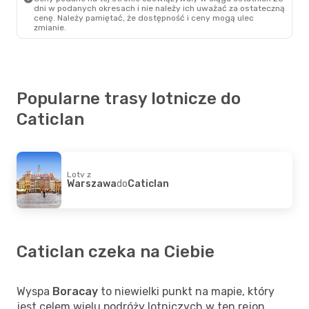
Caticlan
- Manila
dni w podanych okresach i nie należy ich uważać za ostateczną
cenę. Należy pamiętać, że dostępność i ceny mogą ulec
zmianie.
Popularne trasy lotnicze do
Caticlan
Loty z
Warszawa
do
Caticlan
Caticlan czeka na Ciebie
Wyspa
Boracay
to niewielki punkt na mapie, który
jest celem wielu podróży lotniczych w ten rejon