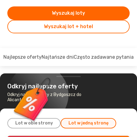
Wyszukaj loty
Wyszukaj lot + hotel
Najlepsze oferty
Najtańsze dni
Często zadawane pytania
Odkryj najlepsze oferty
Odkryj najtańsze loty z Bydgoszcz do
Alicante
Lot w obie strony
Lot w jedną stronę