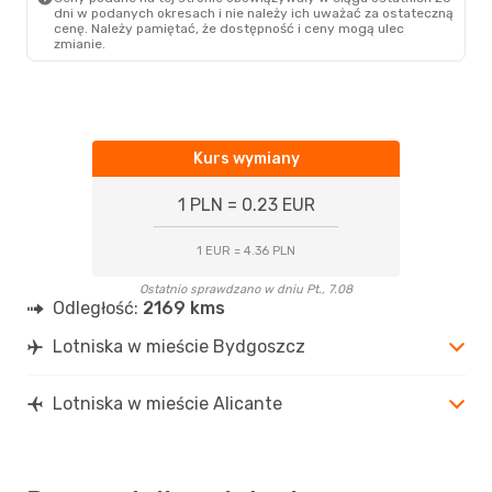
dni w podanych okresach i nie należy ich uważać za ostateczną
cenę. Należy pamiętać, że dostępność i ceny mogą ulec
zmianie.
Kurs wymiany
1 PLN = 0.23 EUR
1 EUR = 4.36 PLN
Ostatnio sprawdzano w dniu Pt., 7.08
Odległość:
2169 kms
Lotniska w mieście Bydgoszcz
Lotniska w mieście Alicante