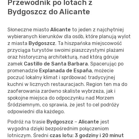
Przewodnik po lotach z
Bydgoszcz do Alicante
Słoneczne miasto
Alicante
to jeden z najchętniej
wybieranych kierunków dla osób, które planują wylot
z miasta
Bydgoszcz
. Ta hiszpańska miejscowość
przyciąga turystów swoimi piaszczystymi plażami
oraz historyczną architekturą, nad którą góruje
zamek
Castillo de Santa Barbara
. Spacerując po
promenadzie
Explanada de España
, możecie
poczuć lokalny klimat i spróbować tradycyjnej
kuchni w licznych restauracjach. Region ten ma do
zaoferowania zarówno skaliste wybrzeża, jak i
spokojne miejsca do odpoczynku nad Morzem
Śródziemnym, co sprawia, że jest to cel podróży
odpowiedni dla każdego.
Podróż na trasie
Bydgoszcz
–
Alicante
jest
wygodna dzięki bezpośrednim połączeniom
lotniczym. Średni
czas lotu: 3 godziny i 20 minut