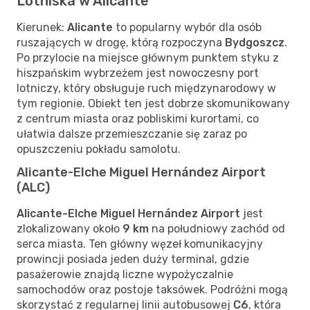
Lotniska w Alicante
Kierunek:
Alicante
to popularny wybór dla osób
ruszających w drogę, którą rozpoczyna
Bydgoszcz
.
Po przylocie na miejsce głównym punktem styku z
hiszpańskim wybrzeżem jest nowoczesny port
lotniczy, który obsługuje ruch międzynarodowy w
tym regionie. Obiekt ten jest dobrze skomunikowany
z centrum miasta oraz pobliskimi kurortami, co
ułatwia dalsze przemieszczanie się zaraz po
opuszczeniu pokładu samolotu.
Alicante-Elche Miguel Hernández Airport
(ALC)
Alicante-Elche Miguel Hernández Airport
jest
zlokalizowany około
9 km
na południowy zachód od
serca miasta. Ten główny węzeł komunikacyjny
prowincji posiada jeden duży terminal, gdzie
pasażerowie znajdą liczne wypożyczalnie
samochodów oraz postoje taksówek. Podróżni mogą
skorzystać z regularnej linii autobusowej
C6
, która