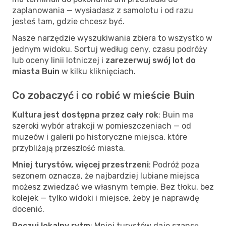
zaplanowania — wysiadasz z samolotu i od razu
jesteś tam, gdzie chcesz być.
Nasze narzędzie wyszukiwania zbiera to wszystko w
jednym widoku. Sortuj według ceny, czasu podróży
lub oceny linii lotniczej i
zarezerwuj swój lot do
miasta Buin
w kilku kliknięciach.
Co zobaczyć i co robić w mieście Buin
Kultura jest dostępna przez cały rok
: Buin ma
szeroki wybór atrakcji w pomieszczeniach — od
muzeów i galerii po historyczne miejsca, które
przybliżają przeszłość miasta.
Mniej turystów, więcej przestrzeni
: Podróż poza
sezonem oznacza, że najbardziej lubiane miejsca
możesz zwiedzać we własnym tempie. Bez tłoku, bez
kolejek — tylko widoki i miejsce, żeby je naprawdę
docenić.
Poczuj lokalny rytm
: Mniej turystów daje szansę