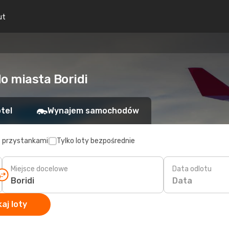
ut
o miasta Boridi
tel
Wynajem samochodów
z przystankami
Tylko loty bezpośrednie
Miejsce docelowe
Data odlotu
Data
aj loty