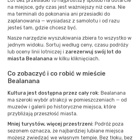
Lot bez przesiadki to najprostszy sposób na dotarcie
na miejsce, gdy czas jest ważniejszy niż cena. Nie
ma terminali do pokonania ani przesiadki do
zaplanowania — wysiadasz z samolotu i od razu
jesteś tam, gdzie chcesz być.
Nasze narzędzie wyszukiwania zbiera to wszystko w
jednym widoku. Sortuj według ceny, czasu podróży
lub oceny linii lotniczej i
zarezerwuj swój lot do
miasta Bealanana
w kilku kliknięciach.
Co zobaczyć i co robić w mieście
Bealanana
Kultura jest dostępna przez cały rok
: Bealanana
ma szeroki wybór atrakcji w pomieszczeniach — od
muzeów i galerii po historyczne miejsca, które
przybliżają przeszłość miasta.
Mniej turystów, więcej przestrzeni
: Podróż poza
sezonem oznacza, że najbardziej lubiane miejsca
możesz zwiedzać we własnym tempie. Bez tłoku, bez