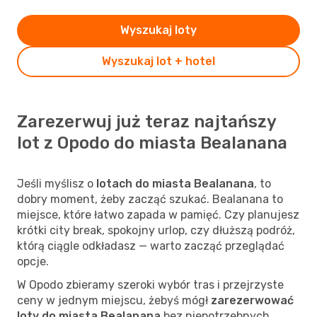
Wyszukaj loty
Wyszukaj lot + hotel
Zarezerwuj już teraz najtańszy
lot z Opodo do miasta Bealanana
Jeśli myślisz o
lotach do miasta Bealanana
, to
dobry moment, żeby zacząć szukać. Bealanana to
miejsce, które łatwo zapada w pamięć. Czy planujesz
krótki city break, spokojny urlop, czy dłuższą podróż,
którą ciągle odkładasz — warto zacząć przeglądać
opcje.
W Opodo zbieramy szeroki wybór tras i przejrzyste
ceny w jednym miejscu, żebyś mógł
zarezerwować
loty do miasta Bealanana
bez niepotrzebnych