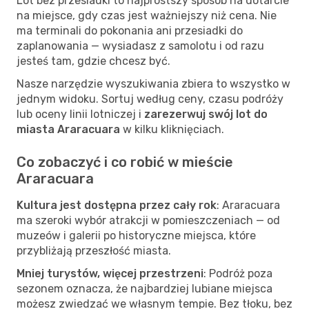
Lot bez przesiadki to najprostszy sposób na dotarcie
na miejsce, gdy czas jest ważniejszy niż cena. Nie
ma terminali do pokonania ani przesiadki do
zaplanowania — wysiadasz z samolotu i od razu
jesteś tam, gdzie chcesz być.
Nasze narzędzie wyszukiwania zbiera to wszystko w
jednym widoku. Sortuj według ceny, czasu podróży
lub oceny linii lotniczej i
zarezerwuj swój lot do
miasta Araracuara
w kilku kliknięciach.
Co zobaczyć i co robić w mieście
Araracuara
Kultura jest dostępna przez cały rok
: Araracuara
ma szeroki wybór atrakcji w pomieszczeniach — od
muzeów i galerii po historyczne miejsca, które
przybliżają przeszłość miasta.
Mniej turystów, więcej przestrzeni
: Podróż poza
sezonem oznacza, że najbardziej lubiane miejsca
możesz zwiedzać we własnym tempie. Bez tłoku, bez