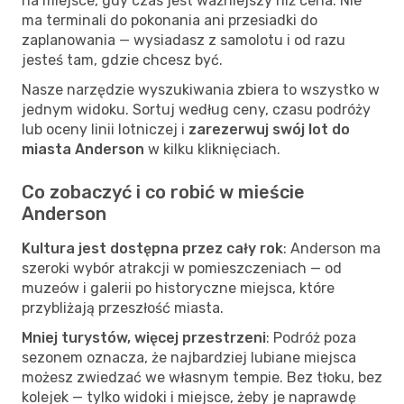
na miejsce, gdy czas jest ważniejszy niż cena. Nie
ma terminali do pokonania ani przesiadki do
zaplanowania — wysiadasz z samolotu i od razu
jesteś tam, gdzie chcesz być.
Nasze narzędzie wyszukiwania zbiera to wszystko w
jednym widoku. Sortuj według ceny, czasu podróży
lub oceny linii lotniczej i
zarezerwuj swój lot do
miasta Anderson
w kilku kliknięciach.
Co zobaczyć i co robić w mieście
Anderson
Kultura jest dostępna przez cały rok
: Anderson ma
szeroki wybór atrakcji w pomieszczeniach — od
muzeów i galerii po historyczne miejsca, które
przybliżają przeszłość miasta.
Mniej turystów, więcej przestrzeni
: Podróż poza
sezonem oznacza, że najbardziej lubiane miejsca
możesz zwiedzać we własnym tempie. Bez tłoku, bez
kolejek — tylko widoki i miejsce, żeby je naprawdę