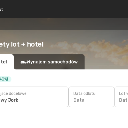
ut
ty lot + hotel
tel
Wynajem samochodów
 40%!
ejsce docelowe
Data odlotu
Lot 
Data
Dat