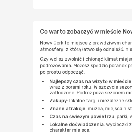
Co warto zobaczyć w mieście No
Nowy Jork to miejsce z prawdziwym charak
atmosferę, z którą łatwo się odnaleźć, ni
Czy wolisz zwolnić i chłonąć klimat mie
podróżowania. Możesz spędzić poranek prz
po prostu odpocząć.
Najlepszy czas na wizytę w mieści
wraz z porami roku. W szczycie sezon
zatłoczone. Podróż poza sezonem moż
Zakupy
: lokalne targi i niezależne s
Znane atrakcje
: muzea, miejsca his
Czas na świeżym powietrzu
: parki
Lokalne doświadczenia
: wycieczki 
charakter miejsca.