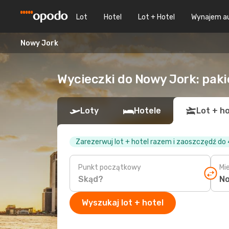
Lot
Hotel
Lot + Hotel
Wynajem a
Nowy Jork
Wycieczki do Nowy Jork: pakie
Loty
Hotele
Lot + ho
Zarezerwuj lot + hotel razem i zaoszczędź do
Punkt początkowy
Mi
Wyszukaj lot + hotel