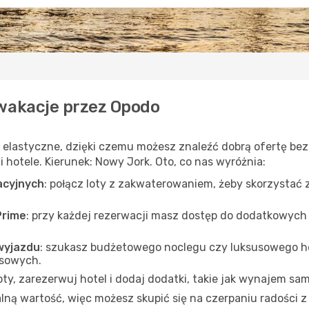
wakacje przez Opodo
i elastyczne, dzięki czemu możesz znaleźć dobrą ofertę be
 hotele. Kierunek: Nowy Jork. Oto, co nas wyróżnia:
acyjnych
: połącz loty z zakwaterowaniem, żeby skorzystać 
Prime
: przy każdej rezerwacji masz dostęp do dodatkowych
wyjazdu
: szukasz budżetowego noclegu czy luksusowego h
nsowych.
loty, zarezerwuj hotel i dodaj dodatki, takie jak wynajem 
ną wartość, więc możesz skupić się na czerpaniu radości z