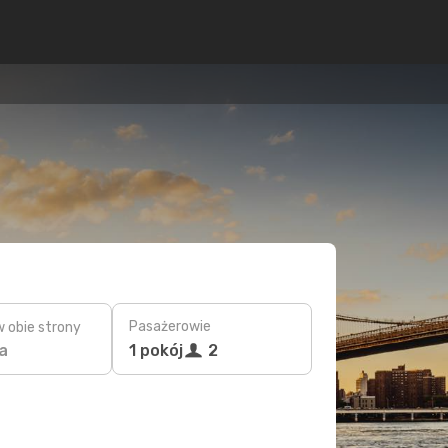
Pasażerowie
w obie strony
a
1 pokój
2