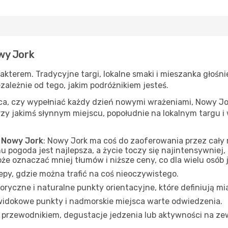
wy Jork
terem. Tradycyjne targi, lokalne smaki i mieszanka głośnie
ezależnie od tego, jakim podróżnikiem jesteś.
jsca, czy wypełniać każdy dzień nowymi wrażeniami, Nowy J
y jakimś słynnym miejscu, popołudnie na lokalnym targu i 
e Nowy Jork
: Nowy Jork ma coś do zaoferowania przez cały r
u pogoda jest najlepsza, a życie toczy się najintensywniej,
e oznaczać mniej tłumów i niższe ceny, co dla wielu osób 
klepy, gdzie można trafić na coś nieoczywistego.
toryczne i naturalne punkty orientacyjne, które definiują m
, widokowe punkty i nadmorskie miejsca warte odwiedzenia.
z przewodnikiem, degustacje jedzenia lub aktywności na ze