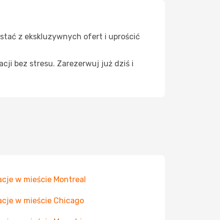
zystać z ekskluzywnych ofert i uprościć
cji bez stresu. Zarezerwuj już dziś i
cje w mieście Montreal
cje w mieście Chicago