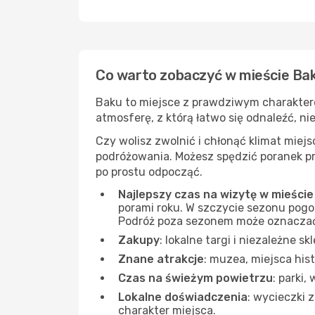
Co warto zobaczyć w mieście Ba
Baku to miejsce z prawdziwym charakterem
atmosferę, z którą łatwo się odnaleźć, ni
Czy wolisz zwolnić i chłonąć klimat mie
podróżowania. Możesz spędzić poranek prz
po prostu odpocząć.
Najlepszy czas na wizytę w mieści
porami roku. W szczycie sezonu pogod
Podróż poza sezonem może oznaczać m
Zakupy
: lokalne targi i niezależne s
Znane atrakcje
: muzea, miejsca his
Czas na świeżym powietrzu
: parki
Lokalne doświadczenia
: wycieczki 
charakter miejsca.