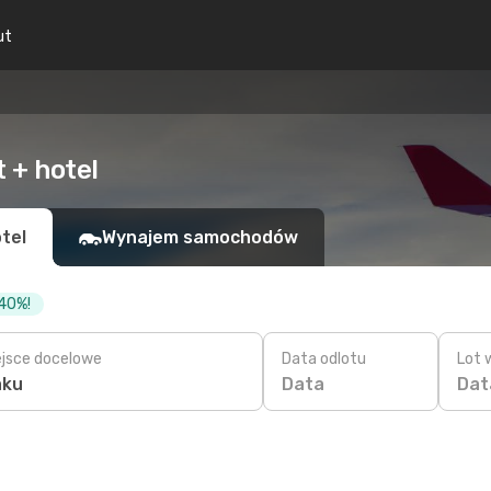
ut
t + hotel
tel
Wynajem samochodów
 40%!
ejsce docelowe
Data odlotu
Lot 
Data
Dat