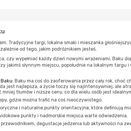
ku
. Tradycyjne targi, lokalne smaki i mieszanka głośniejszyc
ezależnie od tego, jakim podróżnikiem jesteś.
jsca, czy wypełniać każdy dzień nowymi wrażeniami, Baku do
y jakimś słynnym miejscu, popołudnie na lokalnym targu i 
e Baku
: Baku ma coś do zaoferowania przez cały rok, choć c
a jest najlepsza, a życie toczy się najintensywniej, ale at
niej tłumów i niższe ceny, co dla wielu osób jest idealn
klepy, gdzie można trafić na coś nieoczywistego.
toryczne i naturalne punkty orientacyjne, które definiują mi
, widokowe punkty i nadmorskie miejsca warte odwiedzenia.
z przewodnikiem, degustacje jedzenia lub aktywności na ze