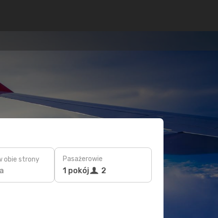
Pasażerowie
w obie strony
a
1 pokój
2