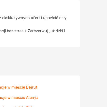
 z ekskluzywnych ofert i uprościć cały
cji bez stresu. Zarezerwuj już dziś i
cje w mieście Bejrut
cje w mieście Alanya