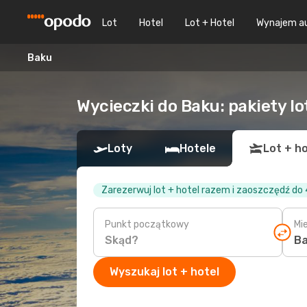
Lot
Hotel
Lot + Hotel
Wynajem a
Baku
Wycieczki do Baku: pakiety lo
Loty
Hotele
Lot + ho
Zarezerwuj lot + hotel razem i zaoszczędź do
Punkt początkowy
Mi
Wyszukaj lot + hotel