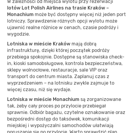
W zależności od miejsca wylotu przy rezerwacji
lotów Lot Polish Airlines na trasie Kraków –
Monachium
może być dostępny więcej niż jeden port
lotniczy. Sprawdzenie różnych opcji wylotu może
ujawnić realne różnice w cenach, czasie podróży i
wygodzie.
Lotniska w mieście Kraków
mają dobrą
infrastrukturę, dzięki której początek podróży
przebiega spokojnie. Dostępne są stanowiska check-
in, kioski samoobsługowe, kontrola bezpieczeństwa,
sklepy wolnocłowe, restauracje, sale VIP oraz
transport do centrum miasta. Zaplanuj czas z
wyprzedzeniem – na lotnisku zwykle zajmuje to
więcej czasu, niż się wydaje.
Lotniska w mieście Monachium
są zorganizowane
tak, żeby cały proces po przylocie przebiegał
sprawnie. Odbiór bagażu, czytelne oznakowanie oraz
bezpośredni dostęp do taksówek, komunikacji
miejskiej i wypożyczalni samochodów ułatwiają
poruszanie się po przylocie. Warto sprawdzić plan