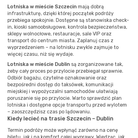
Lotniska w mieście Szczecin
mają dobrą
infrastrukturę, dzięki której początek podróży
przebiega spokojnie. Dostępne są stanowiska check-
in, kioski samoobsługowe, kontrola bezpieczeństwa,
sklepy wolnocłowe, restauracje, sale VIP oraz
transport do centrum miasta. Zaplanuj czas z
wyprzedzeniem – na lotnisku zwykle zajmuje to
więcej czasu, niż się wydaje.
Lotniska w mieście Dublin
są zorganizowane tak,
żeby cały proces po przylocie przebiegał sprawnie.
Odbiór bagażu, czytelne oznakowanie oraz
bezpośredni dostęp do taksówek, komunikacji
miejskiej i wypożyczalni samochodów ułatwiają
poruszanie się po przylocie. Warto sprawdzić plan
lotniska i dostępne opcje transportu przed wylotem
– zaoszczędzisz czas po lądowaniu.
Kiedy lecieć na trasie Szczecin – Dublin
Termin podróży może wpłynąć zarówno na cenę
biletu, jak i na komfort całej wyprawy. Wiedząc, jak