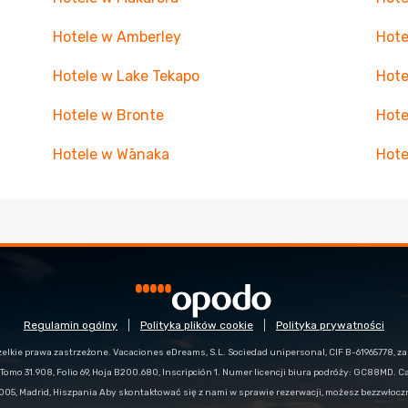
Hotele w Amberley
Hot
Hotele w Lake Tekapo
Hote
Hotele w Bronte
Hote
Hotele w Wānaka
Hote
Regulamin ogólny
Polityka plików cookie
Polityka prywatności
zelkie prawa zastrzeżone. Vacaciones eDreams, S.L. Sociedad unipersonal, CIF B-61965778, z
Tomo 31.908, Folio 69, Hoja B200.680, Inscripción 1. Numer licencji biura podróży: GC88MD. C
28005, Madrid, Hiszpania Aby skontaktować się z nami w sprawie rezerwacji, możesz bezzwłoc