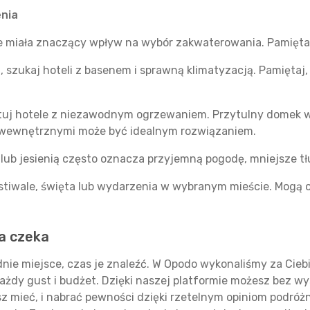
enia
zie miała znaczący wpływ na wybór zakwaterowania. Pamięta
, szukaj hoteli z basenem i sprawną klimatyzacją. Pamiętaj
tuj hotele z niezawodnym ogrzewaniem. Przytulny domek w p
 wewnętrznymi może być idealnym rozwiązaniem.
ub jesienią często oznacza przyjemną pogodę, mniejsze tłum
stiwale, święta lub wydarzenia w wybranym mieście. Mogą 
a czeka
dnie miejsce, czas je znaleźć. W Opodo wykonaliśmy za Cieb
każdy gust i budżet. Dzięki naszej platformie możesz bez 
 mieć, i nabrać pewności dzięki rzetelnym opiniom podróżnik