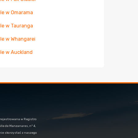
ele w Omarama
le w Tauranga
le w Whangarei
le w Auckland
arejestrowana w Registro
alle de Manzanares, nº 4,
znie skorzystać z naszego