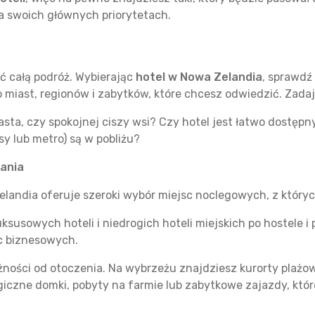
na swoich głównych priorytetach.
 całą podróż. Wybierając
hotel w Nowa Zelandia
, sprawdź
o miast, regionów i zabytków, które chcesz odwiedzić. Zadaj
ta, czy spokojnej ciszy wsi? Czy hotel jest łatwo dostępny
y lub metro) są w pobliżu?
ania
landia oferuje szeroki wybór miejsc noclegowych, z który
ksusowych hoteli i niedrogich hoteli miejskich po hostele i
ic biznesowych.
żności od otoczenia. Na wybrzeżu znajdziesz kurorty plażowe
iczne domki, pobyty na farmie lub zabytkowe zajazdy, któr