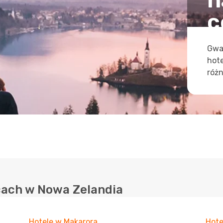
n
c
Gwa
hot
różn
cach w Nowa Zelandia
Hotele w Makarora
Hote