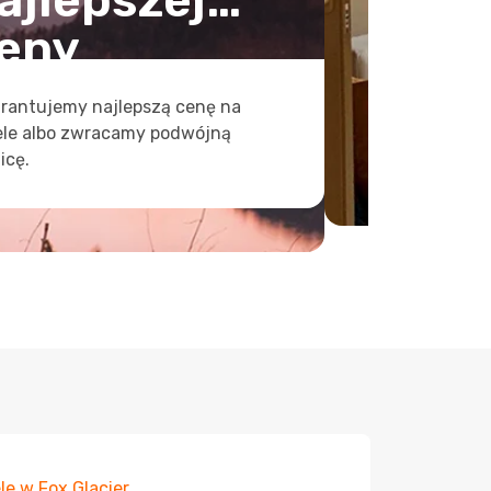
ajlepszej
eny
rantujemy najlepszą cenę na
ele albo zwracamy podwójną
icę.
le w Fox Glacier