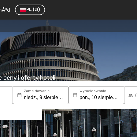
hÃ³d
PL
(zł)
ceny i oferty hoteli
Zameldowanie
Wymeldowanie