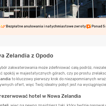
i
Bezpłatne anulowania i natychmiastowe zwroty
Ponad 5 
wa Zelandia z Opodo
ybór zakwaterowania może zdefiniować całą podróż, niezale
źć spokój w majestatycznych górach, czy po prostu zrelaks
landia
to kluczowy pierwszy krok do niezapomnianych wraż
ywnych ofert, więc Twój idealny pobyt jest na wyciągnięcie 
zarezerwować hotel w Nowa Zelandia
oteli
, więc na pewno znajdziesz taki, który będzie pasował