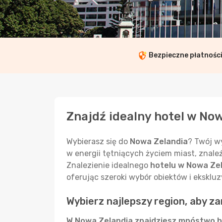
Bezpieczne płatnośc
Znajdź idealny hotel w No
Wybierasz się do
Nowa Zelandia
? Twój w
w energii tętniących życiem miast, znale
Znalezienie idealnego
hotelu w Nowa Ze
oferując szeroki wybór obiektów i ekskluz
Wybierz najlepszy region, aby 
W Nowa Zelandia znajdziesz mnóstwo h