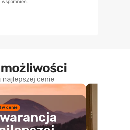
h wspomnień.
 możliwości
najlepszej cenie
1 w cenie
warancja