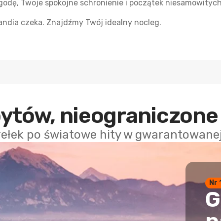
godę, Twoje spokojne schronienie i początek niesamowityc
ndia czeka. Znajdźmy Twój idealny nocleg.
bytów, nieograniczone
rełek po światowe hity w gwarantowanej 
Nr 
G