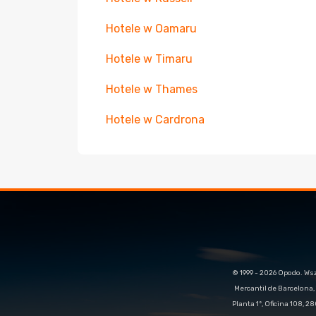
Hotele w Oamaru
Hotele w Timaru
Hotele w Thames
Hotele w Cardrona
© 1999 - 2026 Opodo. Ws
Mercantil de Barcelona, 
Planta 1º, Oficina 108, 