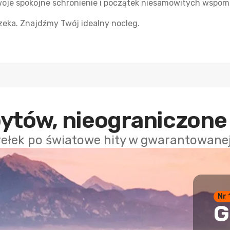
oje spokojne schronienie i początek niesamowitych wspom
eka. Znajdźmy Twój idealny nocleg.
bytów, nieograniczone
rełek po światowe hity w gwarantowanej 
Nr 
G