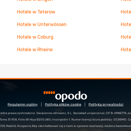
Hotele w Teterow
Hote
Hotele w Unterwössen
Hote
Hotele w Coburg
Hote
Hotele w Rheine
Hote
Regulamin ogólny
Polityka plików cookie
Polityka prywatności
zelkie prawa zastrzeżone. Vacaciones eDreams, S.L. Sociedad unipersonal, CIF B-61965778, z
Tomo 31.908, Folio 69, Hoja B200.680, Inscripción 1. Numer licencji biura podróży: GC88MD. C
28005, Madrid, Hiszpania Aby skontaktować się z nami w sprawie rezerwacji, możesz bezzwłoc