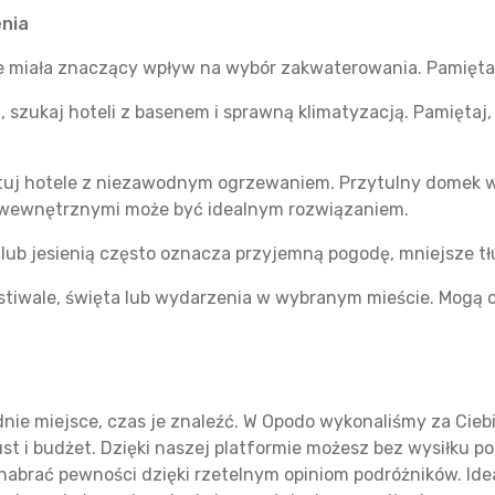
enia
zie miała znaczący wpływ na wybór zakwaterowania. Pamięta
, szukaj hoteli z basenem i sprawną klimatyzacją. Pamiętaj
tuj hotele z niezawodnym ogrzewaniem. Przytulny domek w p
 wewnętrznymi może być idealnym rozwiązaniem.
ub jesienią często oznacza przyjemną pogodę, mniejsze tłum
stiwale, święta lub wydarzenia w wybranym mieście. Mogą 
dnie miejsce, czas je znaleźć. W Opodo wykonaliśmy za Cieb
ust i budżet. Dzięki naszej platformie możesz bez wysiłku 
abrać pewności dzięki rzetelnym opiniom podróżników. Ideal