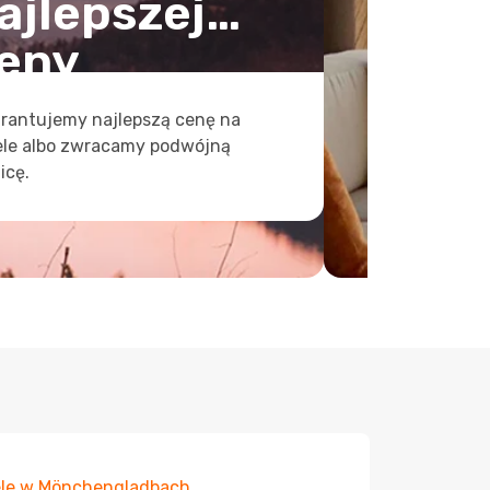
ajlepszej
eny
rantujemy najlepszą cenę na
ele albo zwracamy podwójną
icę.
ele w Mönchengladbach