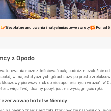
i
Bezpłatne anulowania i natychmiastowe zwroty
Ponad 5 
emcy z Opodo
waterowania może zdefiniować całą podróż, niezależnie od 
 spokój w majestatycznych górach, czy po prostu zrelaksow
o kluczowy pierwszy krok do niezapomnianych wrażeń. W Op
ert, więc Twój idealny pobyt jest na wyciągnięcie ręki.
zarezerwować hotel w Niemcy
ięc na pewno znajdziesz taki, który będzie pasował do Two