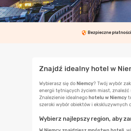
Bezpieczne płatnośc
Znajdź idealny hotel w Ni
Wybierasz się do
Niemcy
? Twój wybór zak
energii tętniących życiem miast, znaleźć
Znalezienie idealnego
hotelu w Niemcy
t
szeroki wybór obiektów i ekskluzywnych of
Wybierz najlepszy region, aby 
W Niemcy znajdziesz mnóstwo hoteli
, w