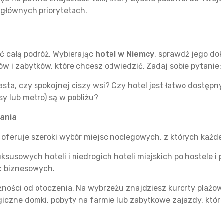
h głównych priorytetach.
 całą podróż. Wybierając
hotel w Niemcy
, sprawdź jego do
nów i zabytków, które chcesz odwiedzić. Zadaj sobie pytanie:
ta, czy spokojnej ciszy wsi? Czy hotel jest łatwo dostępny
y lub metro) są w pobliżu?
ania
oferuje szeroki wybór miejsc noclegowych, z których każ
ksusowych hoteli i niedrogich hoteli miejskich po hostele i
ic biznesowych.
żności od otoczenia. Na wybrzeżu znajdziesz kurorty plażowe
iczne domki, pobyty na farmie lub zabytkowe zajazdy, któr