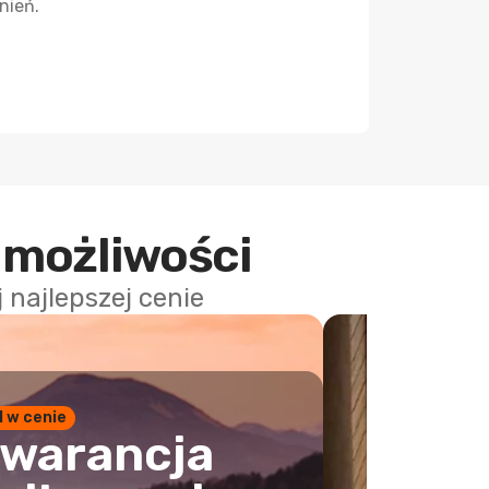
nień.
 możliwości
najlepszej cenie
1 w cenie
warancja