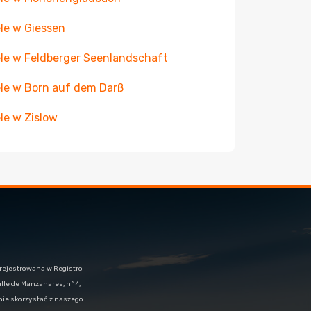
le w Giessen
le w Feldberger Seenlandschaft
le w Born auf dem Darß
le w Zislow
arejestrowana w Registro
alle de Manzanares, nº 4,
znie skorzystać z naszego