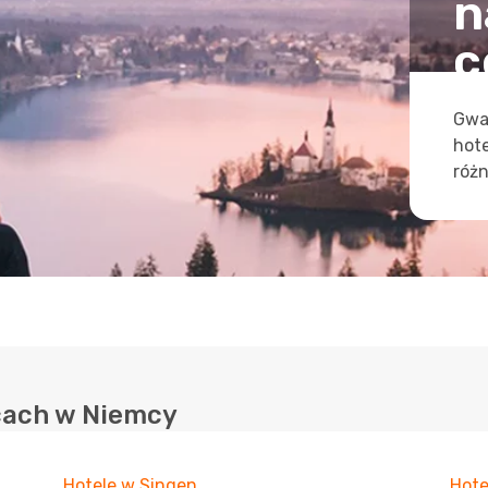
n
c
Gwa
hot
różn
cach w Niemcy
Hotele w Singen
Hot