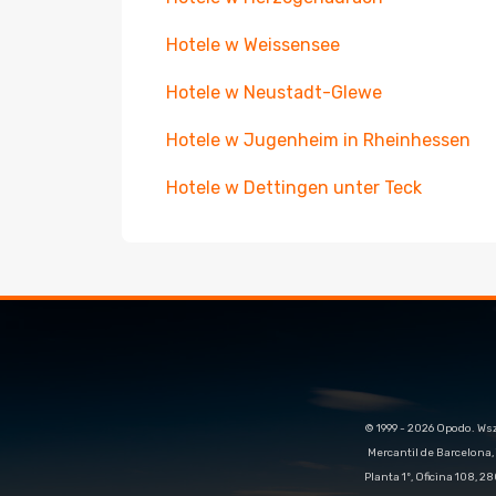
Hotele w Weissensee
Hotele w Neustadt-Glewe
Hotele w Jugenheim in Rheinhessen
Hotele w Dettingen unter Teck
© 1999 - 2026 Opodo. Ws
Mercantil de Barcelona, 
Planta 1º, Oficina 108, 